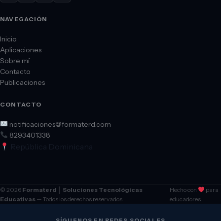
NAVEGACIÓN
Inicio
Aplicaciones
Sobre mí
Contacto
Publicaciones
CONTACTO
notificaciones@formaterd.com
8293401338
República Dominicana
© 2026
Formaterd │ Soluciones Tecnológicas
Hecho con
para
Educativas
— Todos los derechos reservados.
educadores
SÍGUENOS EN REDES SOCIALES