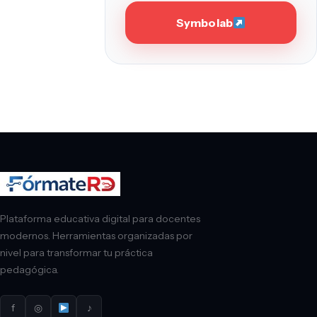
Symbolab
Plataforma educativa digital para docentes
modernos. Herramientas organizadas por
nivel para transformar tu práctica
pedagógica.
f
◎
♪