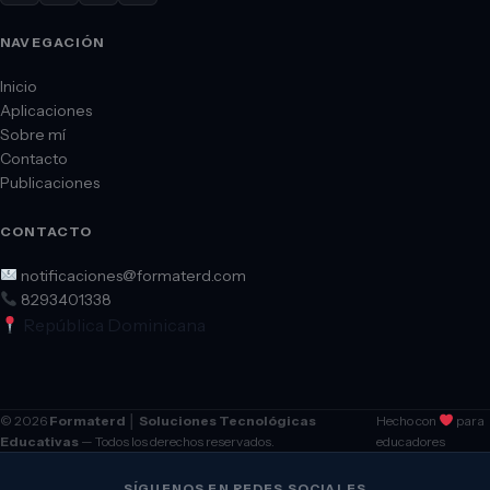
NAVEGACIÓN
Inicio
Aplicaciones
Sobre mí
Contacto
Publicaciones
CONTACTO
notificaciones@formaterd.com
8293401338
República Dominicana
© 2026
Formaterd │ Soluciones Tecnológicas
Hecho con
para
Educativas
— Todos los derechos reservados.
educadores
SÍGUENOS EN REDES SOCIALES