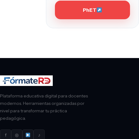
PhET
Plataforma educativa digital para docentes
modernos. Herramientas organizadas por
nivel para transformar tu práctica
pedagógica.
f
◎
♪