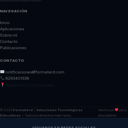
NAVEGACIÓN
Inicio
Aplicaciones
Sobre mí
Contacto
Publicaciones
CONTACTO
notificaciones@formaterd.com
8293401338
República Dominicana
© 2026
Formaterd │ Soluciones Tecnológicas
Hecho con
para
Educativas
— Todos los derechos reservados.
educadores
SÍGUENOS EN REDES SOCIALES